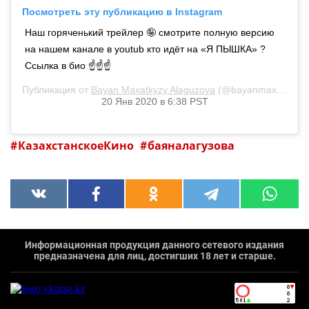
Посмотреть эту публикацию в Instagram
Наш горяченький трейлер 🤪 смотрите полную версию
на нашем канале в youtub кто идёт на «Я ПЫШКА» ?
Ссылка в био ☝️☝️☝️
Публикация от
Bayan Maxatkyzy Alaguzova
(@bayanmaxatkyzy)
20 Янв 2020 в 6:38 PST
КазахстанскоеКино
баяналагузова
Информационная продукция данного сетевого издания
предназначена для лиц, достигших 18 лет и старше.
`