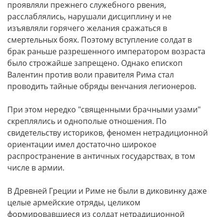
проявляли прежнего служебного рвения,
расслаблялись, нарушали дисциплину и не
изъявляли горячего желания сражаться в
смертельных боях. Поэтому вступление солдат в
брак раньше разрешенного императором возраста
было строжайше запрещено. Однако епископ
Валентин против воли правителя Рима стал
проводить тайные обряды венчания легионеров.
При этом нередко "священными брачными узами"
скреплялись и однополые отношения. По
свидетельству историков, феномен нетрадиционной
ориентации имел достаточно широкое
распространение в античных государствах, в том
числе в армии.
В Древней Греции и Риме не были в диковинку даже
целые армейские отряды, целиком
формировавшиеся из солдат нетрадиционной