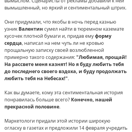
вымыслом. Сценаристы от рекламы добавили к ней
вымышленный, но яркий и сентиментальный штрих.
Они придумали, что якобы в ночь перед казнью
узник
Валентин
сумел найти в тюремном каземате
кусочек плотной бумаги и, придав ему
форму
сердца
, написал на нем чуть ли не кровью
прощальную записку своей возлюбленной
примерно такого содержания:
"Любимая, прощай!
На рассвете меня казнят! Но я буду любить тебя
до последнего своего вздоха, и буду продолжать
любить тебя на Небесах!"
.
Как вы думаете, кому эта сентиментальная история
понравилась больше всего?
Конечно, нашей
прекрасной половине
.
Маркетологи придали этой истории широкую
огласку в газетах и предложили 14 февраля учредить