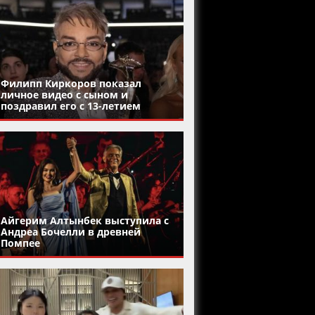
Филипп Киркоров показал
личное видео с сыном и
поздравил его с 13-летием
Айгерим Алтынбек выступила с
Андреа Бочелли в древней
Помпее