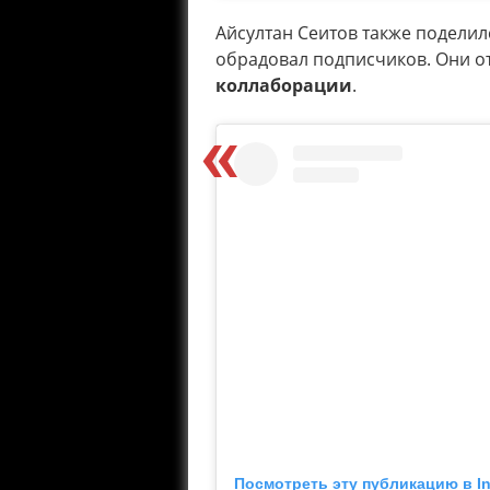
Айсултан Сеитов также подели
обрадовал подписчиков. Они о
коллаборации
.
Посмотреть эту публикацию в I