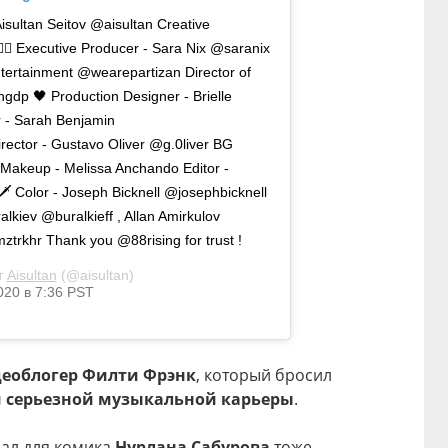
Aisultan Seitov @aisultan Creative
‍♂️ Executive Producer - Sara Nix @saranix
ntertainment @wearepartizan Director of
gdp 🖤 Production Designer - Brielle
r - Sarah Benjamin
ector - Gustavo Oliver @g.0liver BG
& Makeup - Melissa Anchando Editor -
 Color - Joseph Bicknell @josephbicknell
iev @buralkieff , Allan Amirkulov
rkhr Thank you @88rising for trust !
т
Aisultan
(@aisultan)
020 в 7:36 PST
еоблогер Филти Фрэнк
, который бросил
 серьезной музыкальной карьеры
.
дал для комика
Нурлана Сабурова
тоже