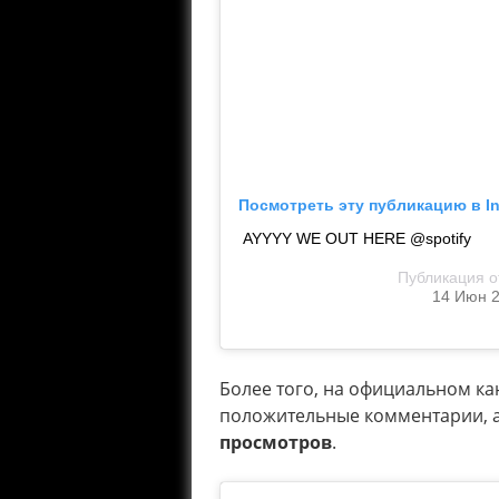
Посмотреть эту публикацию в I
AYYYY WE OUT HERE @spotify
Публикация 
14 Июн 2
Более того, на официальном к
положительные комментарии, а
просмотров
.