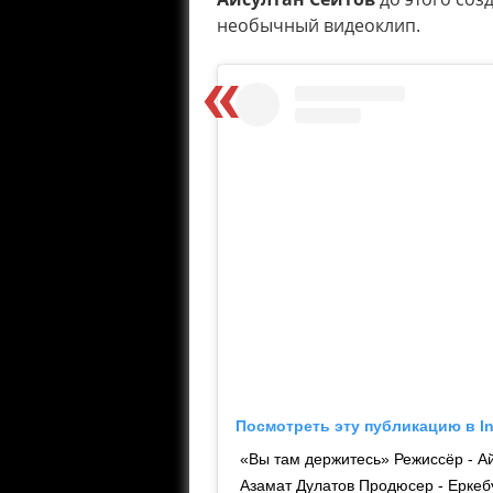
необычный видеоклип.
Посмотреть эту публикацию в I
«Вы там держитесь» Режиссёр - А
Азамат Дулатов Продюсер - Ерке