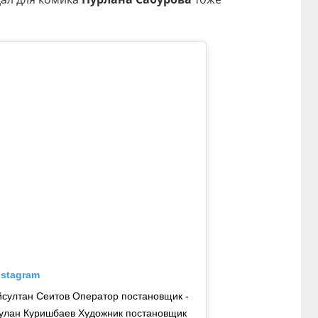
nstagram
йсултан Сеитов Оператор постановщик -
булан Куришбаев Художник постановщик