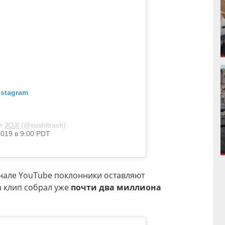
nstagram
от
JOJI
(@sushitrash)
019 в 9:00 PDT
анале YouTube поклонники оставляют
 клип собрал уже
почти два миллиона