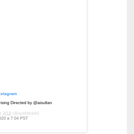
nstagram
sing Directed by @aisultan
от
JOJI
(@sushitrash)
020 в 7:04 PST