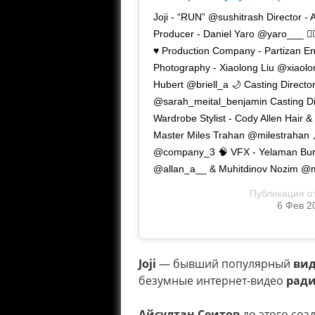
Joji - “RUN” @sushitrash Director - 
Producer - Daniel Yaro @yaro___ 🏋
♥️ Production Company - Partizan E
Photography - Xiaolong Liu @xiaolon
Hubert @briell_a 🌙 Casting Directo
@sarah_meital_benjamin Casting Dir
Wardrobe Stylist - Cody Allen Hair 
Master Miles Trahan @milestrahan 
@company_3 🧠 VFX - Yelaman Buralk
@allan_a__ & Muhitdinov Nozim @mzt
Публикация о
6 Фев 2
Joji
— бывший популярный
вид
безумные интернет-видео
ради
Айсултан Сеитов
до этого соз