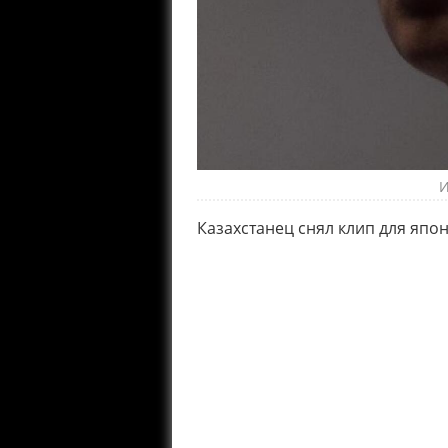
И
Казахстанец снял клип для япон