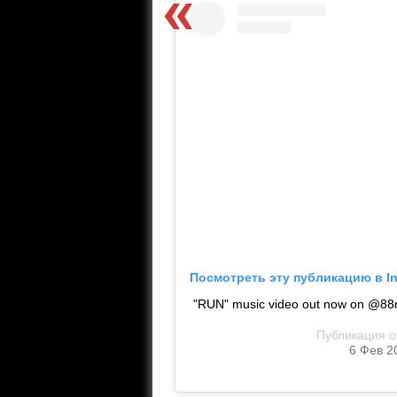
Посмотреть эту публикацию в I
"RUN" music video out now on @88ri
Публикация 
6 Фев 2