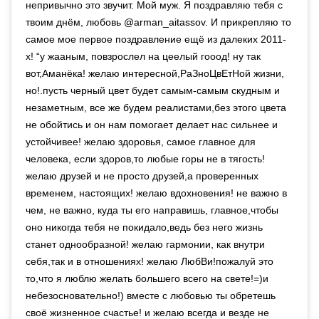
непривычно это звучит. Мой муж. Я поздравляю тебя с
твоим днём, любовь @arman_aitassov. И прикрепляю то
самое мое первое поздравление ещё из далеких 2011-
х! “у жааным, повзрослел на цеелый гооод! ну так
вот,Аманёка! желаю интересной,РаЗноЦвЕтНой жизни,
но!.пусть черный цвет будет самым-самым скудным и
незаметным, все же будем реалистами,без этого цвета
не обойтись и он нам помогает делает нас сильнее и
устойчивее! желаю здоровья, самое главное для
человека, если здоров,то любые горы не в тягость!
желаю друзей и не просто друзей,а проверенных
временем, настоящих! желаю вдохновения! не важно в
чем, не важно, куда ты его направишь, главное,чтобы
оно никогда тебя не покидало,ведь без него жизнь
станет однообразной! желаю гармонии, как внутри
себя,так и в отношениях! желаю ЛюбВи!пожалуй это
то,что я люблю желать большего всего на свете!=)и
небезосновательно!) вместе с любовью ты обретешь
своё жизненное счастье! и желаю всегда и везде не