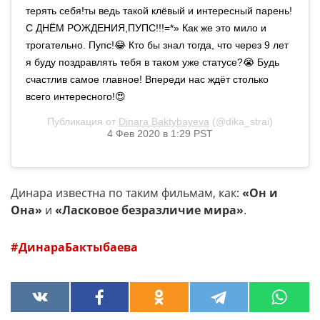
терять себя!ты ведь такой клёвый и интересный парень!
С ДНЁМ РОЖДЕНИЯ,ПУПС!!!=*» Как же это мило и
трогательно. Пупс!😂 Кто бы знал тогда, что через 9 лет
я буду поздравлять тебя в таком уже статусе?😭 Будь
счастлив самое главное! Впереди нас ждёт столько
всего интересного!😍
Публикация от
Dinara Baktybayeva
(@dika_strai)
4 Фев 2020 в 1:29 PST
Динара известна по таким фильмам, как:
«Он и
Она»
и
«Ласковое безразличие мира»
.
ДинараБактыбаева