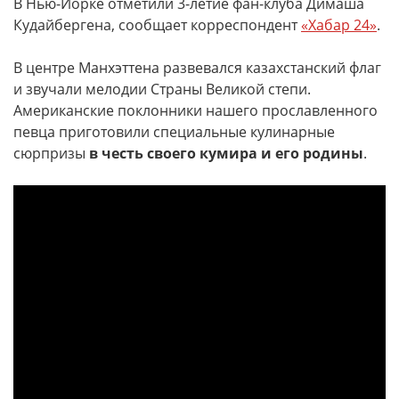
В Нью-Йорке отметили 3-летие фан-клуба Димаша
Кудайбергена, сообщает корреспондент
«Хабар 24»
.
В центре Манхэттена развевался казахстанский флаг
и звучали мелодии Страны Великой степи.
Американские поклонники нашего прославленного
певца приготовили специальные кулинарные
сюрпризы
в честь своего кумира и его родины
.