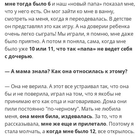
мне тогда было 6
и наш «новый папа» показал мне,
что у него есть. Он мог зайти ко мне в ванну,
смотреть на меня, когда я переодевалась. В детстве
он представлял это как игру. А на доверии ребенка
очень легко сыграть! Мы играли, я помню, мне даже
было приятно. А потом я поняла, сама, когда мне
было уже
10 или 11, что так «папа» не ведет себя
с дочерью
.
— А мама знала? Как она относилась к этому?
— Она не верила. А этот все устраивал так, что она
бы и не поверила, играл на том, что я якобы не
принимаю его как отца и наговариваю. Дома они
пили постоянно "по-черному". Мать не любила
меня,
она меня била, издевалась
. За то, что я
рассказывала,
мне же еще и прилетало
. Поэтому я
стала молчать, а
когда мне было 12
, все открылось.