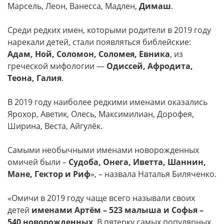
Марсель, Леон, Ванесса, Мадлен,
Димаш
.
Среди редких имен, которыми родители в 2019 году
нарекали детей, стали появляться библейские:
Адам, Ной, Соломон, Соломея, Евника
, из
греческой мифологии —
Одиссей, Афродита,
Теона, Галия
.
В 2019 году наиболее редкими именами оказались
Ярохор, Аветик, Олесь, Максимилиан, Дорофея,
Ширина, Веста, Айгулёк.
Самыми необычными именами новорожденных
омичей были –
Судоба, Онега, Иветта, Шаннин,
Мане, Гектор и Риф
», – назвала Наталья Биляченко.
«Омичи в 2019 году чаще всего называли своих
детей
именами Артём – 523 малыша и Софья –
540 новорожденных
. В пятерку самых популярных