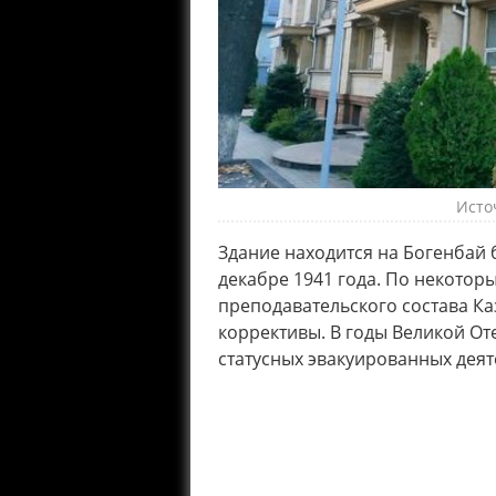
Источ
Здание находится на Богенбай 
декабре 1941 года. По некотор
преподавательского состава Ка
коррективы. В годы Великой От
статусных эвакуированных деят