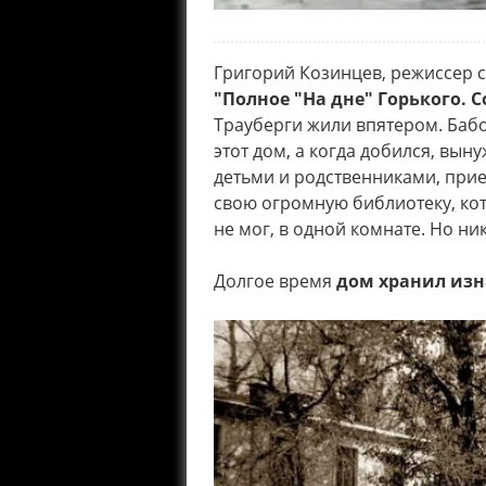
Григорий Козинцев, режиссер с
"Полное "На дне" Горького. Со
Трауберги жили впятером. Бабо
этот дом, а когда добился, вын
детьми и родственниками, при
свою огромную библиотеку, кот
не мог, в одной комнате. Но ник
Долгое время
дом хранил из