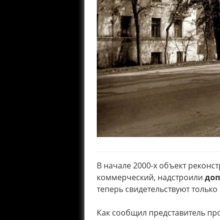
В начале 2000-х объект рекон
коммерческий, надстроили
доп
теперь свидетельствуют только
Как сообщил представитель пр