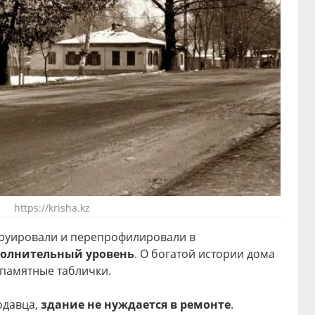
https://krisha.kz
струировали и перепрофилировали в
олнительный уровень
. О богатой истории дома
 памятные таблички.
одавца,
здание не нуждается в ремонте
.