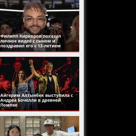
Филипп Киркоров показал
личное видео с сыном и
поздравил его с 13-летием
Айгерим Алтынбек выступила с
Андреа Бочелли в древней
Помпее