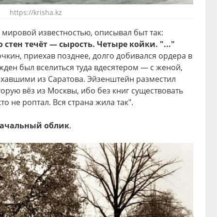
https://krisha.kz
 мировой известностью, описывал быт так:
 стен течёт — сырость. Четыре койки. "..."
чкин, приехав позднее, долго добивался ордера в
ужден был вселиться туда вдесятером — с женой,
ехавшими из Саратова. Эйзенштейн разместил
орую вёз из Москвы, ибо без книг существовать
то не роптал. Вся страна жила так".
начальный облик
.