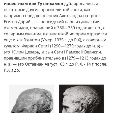
известным как Тутанхамон
дублировались и
некоторые другие правители той эпохи, как
например предшественник Александра на троне
Египта Да́рий III — персидский царь из династии
Ахеменидов, правивший в 336—330 годах до н. э., с
солярным культом, в египетской истории отразился
еще и как Эхнатон (Умер: 1335 г. до Р Х), с солярным
культом. Фараон Сети I (1290—1279 годах до н. э) –
это Юлий Цезарь, а сын Сети I Рамсе́с II Великий,
правивший приблизительно в (1279—1213 годах до
н. э) — это Октавиан Август 63 г. до Р. Х, - 14 г после.
Р.Х и др.