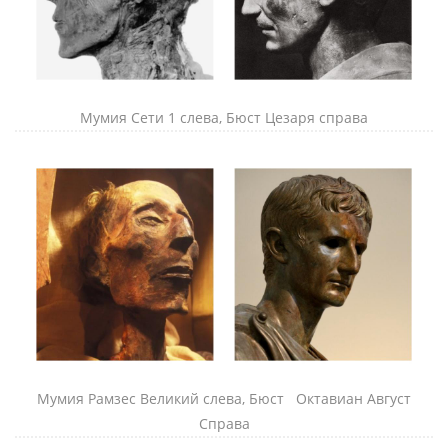
Мумия Сети 1 слева, Бюст Цезаря справа
Мумия Рамзес Великий слева, Бюст Октавиан Август
Справа