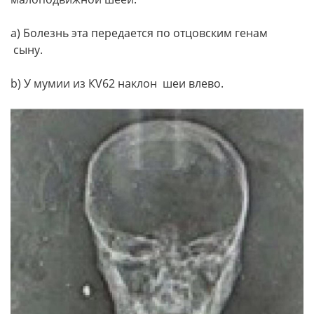
а) Болезнь эта передается по отцовским генам
сыну.
b) У мумии из КV62 наклон шеи влево.