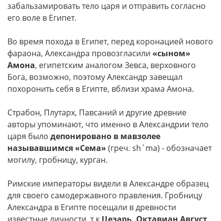
забальзамировать тело царя и отправить согласно
его воле в Египет.
Во время похода в Египет, перед коронацией нового
фараона, Александра провозгласили
«сыном»
Амона
, египетским аналогом Зевса, верховного
Бога, возможно, поэтому Александр завещал
похоронить себя в Египте, вблизи храма Амона.
Страбон, Плутарх, Павсаний и другие древние
авторы упоминают, что именно в Александрии тело
царя было
депонировано в мавзолее
называвшимся «Сема»
(греч. sh`ma) - обозначает
могилу, гробницу, курган.
Римские императоры видели в Александре образец
для своего самодержавного правления. Гробницу
Александра в Египте посещали в древности
известные личности, т к
Цезарь, Октавиан Август