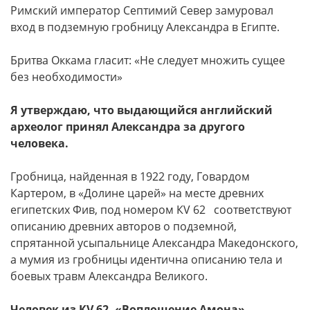
Римский император Септимий Север замуровал
вход в подземную гробницу Александра в Египте.
Бритва Оккама гласит: «Не следует множить сущее
без необходимости»
Я утверждаю, что выдающийся английский
археолог принял Александра за другого
человека.
Гробница, найденная в 1922 году, Говардом
Картером, в «Долине царей» на месте древних
египетских Фив, под номером КV 62 соответствуют
описанию древних авторов о подземной,
спрятанной усыпальнице Александра Македонского,
а мумия из гробницы идентична описанию тела и
боевых травм Александра Великого.
Человек из КV 62 -«Воплощение Амона»