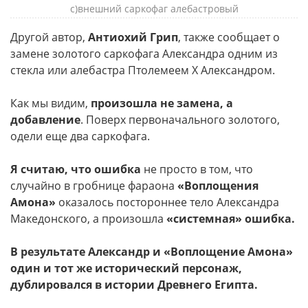
c)внешний саркофаг алебастровый
Другой автор,
Антиохий Грип
, также сообщает о
замене золотого саркофага Александра одним из
стекла или алебастра Птолемеем Х Александром.
Как мы видим,
произошла не замена, а
добавление
. Поверх первоначального золотого,
одели еще два саркофага.
Я считаю, что ошибка
не просто в том, что
случайно в гробнице фараона
«Воплощения
Амона»
оказалось постороннее тело Александра
Македонского, а произошла
«системная» ошибка.
В результате Александр и «Воплощение Амона»
один и тот же исторический персонаж,
дублировался в истории Древнего Египта.