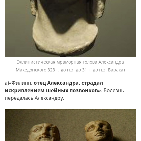
Эллинистическая мраморная голова Александра
Македонского 323 г. до н.э. до 31 г. до н.э. Баракат
a)«Филипп,
отец Александра, страдал
искривлением шейных позвонков»
. Болезнь
передалась Александру.