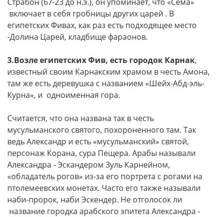
Страбон (67-23 до н.э.), он упоминает, что «Сема»
включает в себя гробницы других царей . В
египетских Фивах, как раз есть подходящее место
-Долина Царей, кладбище фараонов.
3.Возле египетских Фив, есть городок Карнак
,
известный своим Карнакским храмом в честь Амона,
там же есть деревушка с названием «Шейх-Абд-эль-
Курна», и одноименная гора.
Считается, что она названа так в честь
мусульманского святого, похороненного там. Так
ведь Александр и есть «мусульманский» святой,
персонаж Корана, сура Пещера. Арабы называли
Александра - Эскандером Зуль Карнейном,
«обладатель рогов» из-за его портрета с рогами на
птолемеевских монетах. Часто его также называли
наби-пророк, наби Эскендер. Не отголосок ли
название городка арабского эпитета Александра -