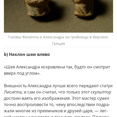
Головы Филиппа и Александра из гробницы в Вергине.
Греция
b) Наклон шеи влево
«Шея Александра искривлена так, будто он смотрит
вверх под углом».
Внеш­ность Алек­сандра луч­ше все­го пере­да­ют ста­туи
Лисип­па, и сам он счи­тал, что толь­ко этот скуль­п­тор
досто­ин ваять его изо­бра­же­ния. Этот мастер сумел
точ­но вос­про­из­ве­сти то, чему впо­след­ст­вии под­ра­
жа­ли мно­гие из пре­ем­ни­ков и дру­зей царя, — лег­
кий наклон шеи вле­во и том­ность взгляда. Плутарх