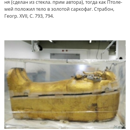
ня (сделан из стекла. прим автора), тогда как Пто­ле­
мей поло­жил тело в золо­той сар­ко­фаг. Страбон,
Геогр. XVII, C. 793, 794.