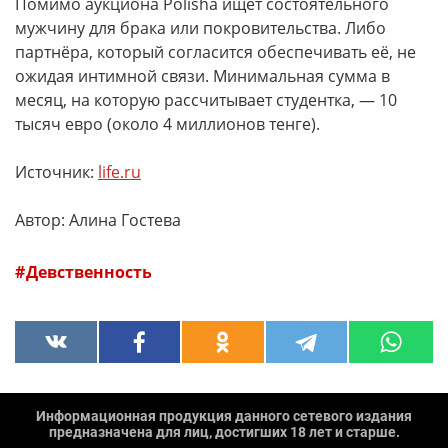
Помимо аукциона Polisha ищет состоятельного
мужчину для брака или покровительства. Либо
партнёра, который согласится обеспечивать её, не
ожидая интимной связи. Минимальная сумма в
месяц, на которую рассчитывает студентка, — 10
тысяч евро (около 4 миллионов тенге).
Источник:
life.ru
Автор: Алина Гостева
Девственность
Информационная продукция данного сетевого издания
предназначена для лиц, достигших 18 лет и старше.