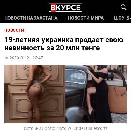
НОВОСТИ КАЗАХСТАНА
НОВОСТИ МИРА
ШОУ-Б
НОВОСТИ
19-летняя украинка продает свою
невинность за 20 млн тенге
📅 2020-01-21 16:47
Источник фото: Фото © Сinderella escorts