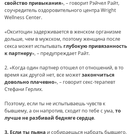
свойство привыкания
», – говорит Рэйчел Райт,
соучредитель оздоровительного центра Wright
Wellness Center.
«Окситоцин задерживается в женском организме
дольше, чем в мужском, поэтому женщина после
секса может испытывать
глубокую привязанность
к партнеру
», – предупреждает Райт.
2. «Когда один партнер отошел от отношений, в то
время как другой нет, все может
закончиться
довольно плачевно
», – говорит секс-терапевт
Стефани Герлих.
Поэтому, если ты не испытываешь чувств к
бывшему, а он напротив, сходит по тебе с ума,
то
лучше не разбивай бедняге сердце
.
3.
Если ты пьяна
и собираешься набрать бывшего,