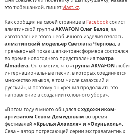
Они совместили тюбетейку и шапку-ушанку, назвав
это тюбешанкой, пишет
vlast.kz
.
Как сообщил на своей странице в
Facebook
солист
алматинской группы
AKVAFON Олег Белов
, за
изготовление этого необычного изделия взялась
алматинский модельер Светлана Чернова
, а
премьерный показ шапки-трансформера состоялся
во время новогоднего представления
театра
Almadera.
Он отметил, что «
группа AKVAFON
любит
интернациональные песни, в которых соединяется
множество языков, в том числе казахский и
русский», и поэтому он «решил продолжить это
направление в создании головного убора».
«В этом году я много общался
с художником-
артизаном Севом Демидовым
во время
фестивалей
«Крылья Алаколя» и «Окуньколь».
Сева – автор потрясающей серии экстравагантных