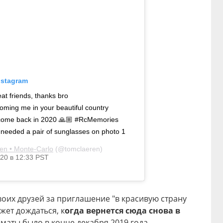
nstagram
t friends, thanks bro
oming me in your beautiful country
o come back in 2020 🙏🏼 #RcMemories
y needed a pair of sunglasses on photo 1
en • Monte-Carlo
(@tomclaeren)
20 в 12:33 PST
воих друзей за приглашение "в красивую страну
ожет дождаться, к
огда вернется сюда снова в
лматы было в конце декабря 2019 года.