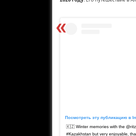
Посмотреть эту публикацию в I
🇰🇿 Winter memories with the @ritzc
#Kazakhstan but very enjoyable, th