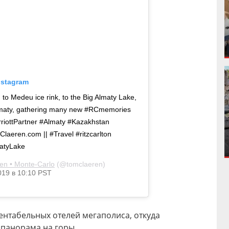
nstagram
to Medeu ice rink, to the Big Almaty Lake,
Almaty, gathering many new #RCmemories
rriottPartner #Almaty #Kazakhstan
omClaeren.com || #Travel #ritzcarlton
matyLake
en • Monte-Carlo
(@tomclaeren)
019 в 10:10 PST
ентабельных отелей мегаполиса, откуда
панорама на горы.