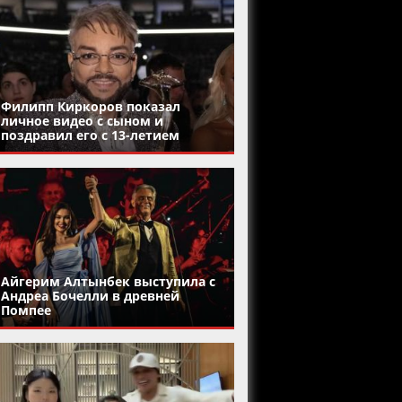
Филипп Киркоров показал
личное видео с сыном и
поздравил его с 13-летием
Айгерим Алтынбек выступила с
Андреа Бочелли в древней
Помпее