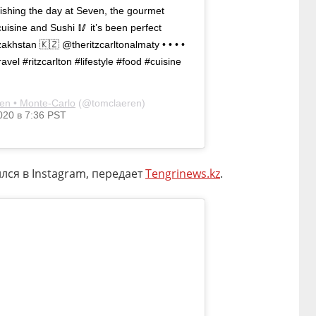
ishing the day at Seven, the gourmet
uisine and Sushi 🥢 it’s been perfect
hstan 🇰🇿 @theritzcarltonalmaty • • • •
vel #ritzcarlton #lifestyle #food #cuisine
en • Monte-Carlo
(@tomclaeren)
020 в 7:36 PST
ся в Instagram, передает
Tengrinews.kz
.