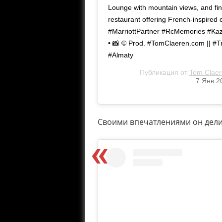
Lounge with mountain views, and fin
restaurant offering French-inspired c
#MarriottPartner #RcMemories #Kazak
• 📸 ©️ Prod. #TomClaeren.com || #Tra
#Almaty
Публикация от
Tom Claer
7 Янв 2
Своими впечатлениями он делил