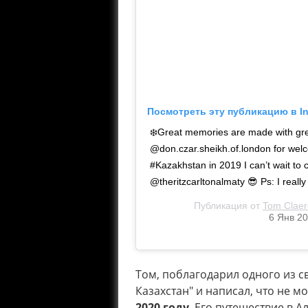
Посмотреть эту публикацию в I
❄️Great memories are made with grea
@don.czar.sheikh.of.london for welc
#Kazakhstan in 2019 I can’t wait t
@theritzcarltonalmaty 😎 Ps: I reall
Публикация от
Tom Claer
6 Янв 20
Том, поблагодарил одного из с
Казахстан" и написал, что не м
2020 году
. Его путешествие в А