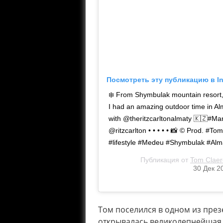
Посмотреть эту публикацию в I
❄️ From Shymbulak mountain resort, 
I had an amazing outdoor time in 
with @theritzcarltonalmaty 🇰🇿#Ma
@ritzcarlton • • • • • 📸 ©️ Prod. #T
#lifestyle #Medeu #Shymbulak #Al
Публикация от
Tom Claer
30 Дек 2
Том поселился в одном из през
открывалась великолепнейшая 