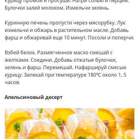
Курицу промой и просуши. Натри солью и перцем.
Булочки залей молоком. Измельчи зелень.
Куринную печень пропусти через мясорубку. Лук
измельчи и обжарь в растительном масле. Добавь
фарш и обжаривай еще 10 минут. Посоли и поперчи.
Взбей белок. Размягченное масло смешай с
желтками. Соедини. Добавь отжатые булочки,
зелень и фарш. Перемешай. Нафаршируй смесью
курицу. Запекай при температуре 180℃ около 1, 5
часов.
Апельсиновый десерт