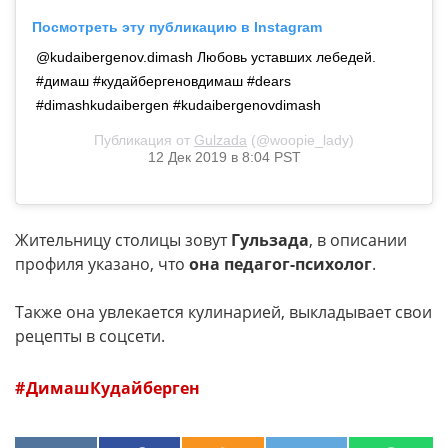
Посмотреть эту публикацию в Instagram
@kudaibergenov.dimash Любовь уставших лебедей.
#димаш #кудайбергеновдимаш #dears
#dimashkudaibergen #kudaibergenovdimash
Публикация от
Gulzada
(@woopie_lady)
12 Дек 2019 в 8:04 PST
Жительницу столицы зовут
Гульзада
, в описании
профиля указано, что
она педагог-психолог
.
Также она увлекается кулинарией, выкладывает свои
рецепты в соцсети.
ДимашКудайберген