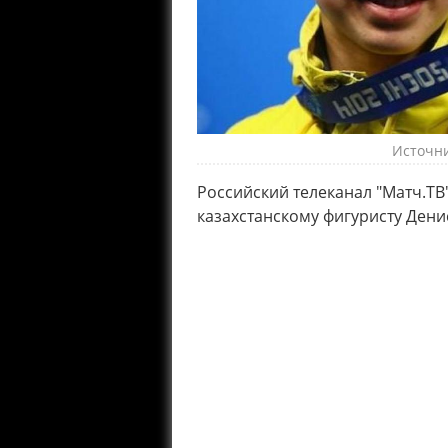
Источни
Российский телеканал "Матч.Т
казахстанскому фигуристу Денис