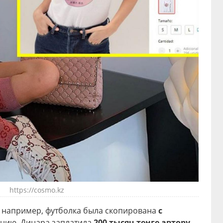
https://cosmo.kz
, например, футболка была скопирована
с
щению, Динара заплатила
200 тысяч тенге автору
,