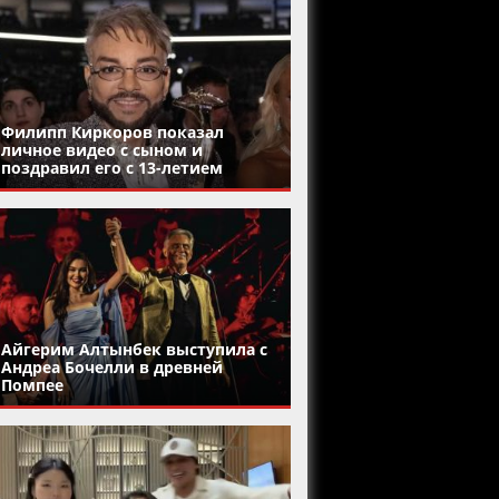
Филипп Киркоров показал
личное видео с сыном и
поздравил его с 13-летием
Айгерим Алтынбек выступила с
Андреа Бочелли в древней
Помпее