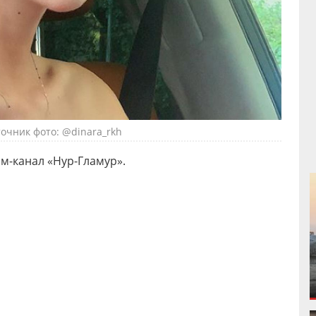
очник фото: @dinara_rkh
ам-канал «Нур-Гламур».