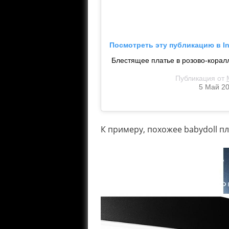
Посмотреть эту публикацию в I
Блестящее платье в розово-корал
Публикация от
5 Май 20
К примеру, похожее babydoll пл