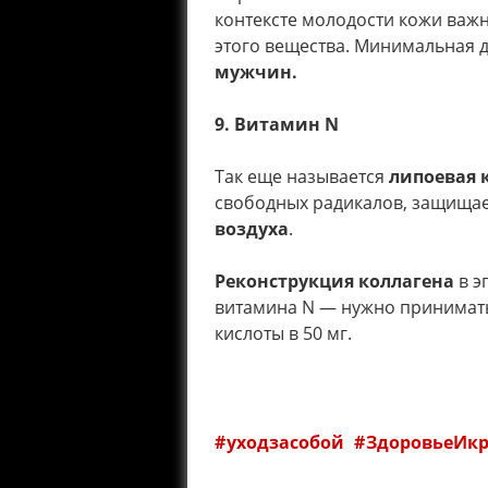
контексте молодости кожи важ
этого вещества. Минимальная
мужчин.
9. Витамин N
Так еще называется
липоевая 
свободных радикалов, защища
воздуха
.
Реконструкция коллагена
в э
витамина N — нужно принима
кислоты в 50 мг.
уходзасобой
ЗдоровьеИкр