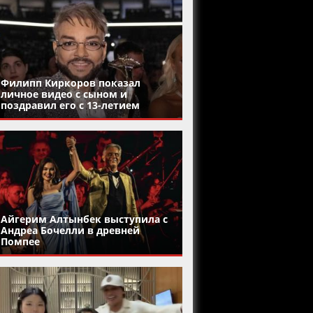
Филипп Киркоров показал
личное видео с сыном и
поздравил его с 13-летием
Айгерим Алтынбек выступила с
Андреа Бочелли в древней
Помпее