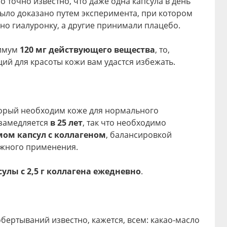
но точно известно, что даже одна капсула в день
было доказано путем эксперимента, при котором
но гиалуронку, а другие принимали плацебо.
нимум
120 мг действующего вещества
, то,
й для красоты кожи вам удастся избежать.
торый необходим коже для нормального
 замедляется
в 25 лет
, так что необходимо
мом капсул с коллагеном
, балансировкой
ужного применения.
сулы с 2,5 г коллагена ежедневно
.
бертываний известно, кажется, всем: какао-масло