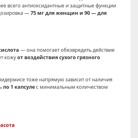
нее всего антиоксидантные и защитные функции
 дозировка —
75 мг для женщин и 90 — для
кислота
— она помогает обезвредить действие
ет кожу
от воздействия сухого грязного
пидермисе тоже напрямую зависит от наличия
ть
по 1 капсуле
с минимальным количеством
асота