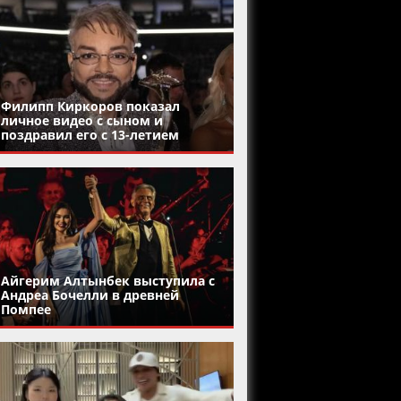
Филипп Киркоров показал
личное видео с сыном и
поздравил его с 13-летием
Айгерим Алтынбек выступила с
Андреа Бочелли в древней
Помпее