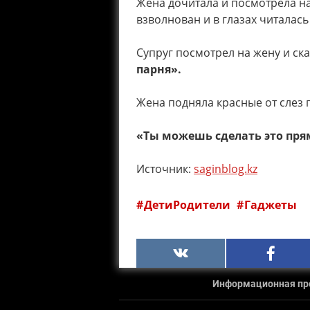
Жена дочитала и посмотрела на
взволнован и в глазах читалась
Супруг посмотрел на жену и ск
парня».
Жена подняла красные от слез г
«Ты можешь сделать это прям
Источник:
saginblog.kz
ДетиРодители
Гаджеты
Информационная прод