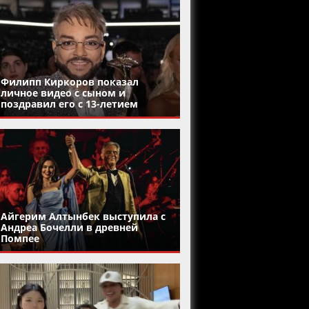
Филипп Киркоров показал
личное видео с сыном и
поздравил его с 13-летием
Айгерим Алтынбек выступила с
Андреа Бочелли в древней
Помпее