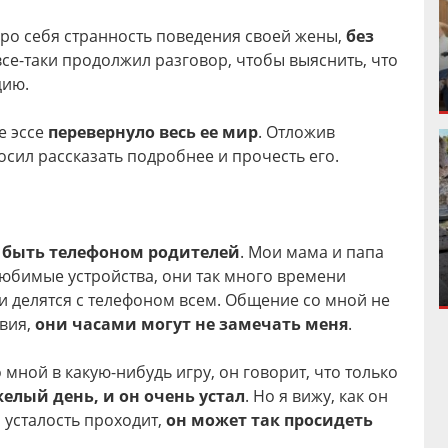
про себя странность поведения своей жены,
без
 все-таки продолжил разговор, чтобы выяснить, что
цию.
е эссе
перевернуло весь ее мир
. Отложив
осил рассказать подробнее и прочесть его.
– быть телефоном родителей
. Мои мама и папа
любимые устройства, они так много времени
ни делятся с телефоном всем. Общение со мной не
твия,
они часами могут не замечать меня
.
 мной в какую-нибудь игру, он говорит, что только
елый день, и он очень устал
. Но я вижу, как он
я усталость проходит,
он может так просидеть