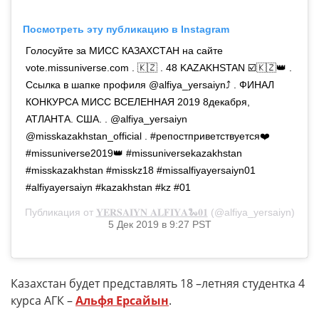
Посмотреть эту публикацию в Instagram
Голосуйте за МИСС КАЗАХСТАН на сайте
vote.missuniverse.com . 🇰🇿 . 48 KAZAKHSTAN ☑️🇰🇿👑 .
Ссылка в шапке профиля @alfiya_yersaiyn⤴️ . ФИНАЛ
КОНКУРСА МИСС ВСЕЛЕННАЯ 2019 8декабря,
АТЛАНТА. США. . @alfiya_yersaiyn
@misskazakhstan_official . #репостприветствуется❤️
#missuniverse2019👑 #missuniversekazakhstan
#misskazakhstan #misskz18 #missalfiyayersaiyn01
#alfiyayersaiyn #kazakhstan #kz #01
Публикация от
𝐘𝐄𝐑𝐒𝐀𝐈𝐘𝐍 𝐀𝐋𝐅𝐈𝐘𝐀🐍𝟎𝟏
(@alfiya_yersaiyn)
5 Дек 2019 в 9:27 PST
Казахстан будет представлять 18 –летняя студентка 4
курса АГК –
Альфя Ерсайын
.