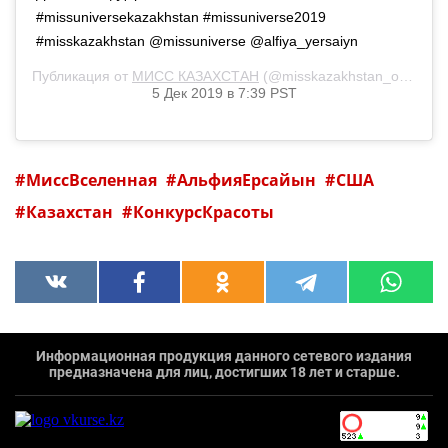
#missuniversekazakhstan #missuniverse2019
#misskazakhstan @missuniverse @alfiya_yersaiyn
Публикация от
МИСС КАЗАХСТАН
(@misskazakhstan_official)
5 Дек 2019 в 7:39 PST
МиссВселенная
АльфияЕрсайын
США
Казахстан
КонкурсКрасоты
Информационная продукция данного сетевого издания
предназначена для лиц, достигших 18 лет и старше.
`