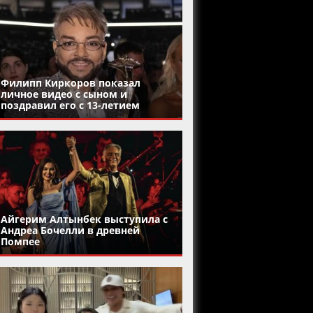
Филипп Киркоров показал
личное видео с сыном и
поздравил его с 13-летием
Айгерим Алтынбек выступила с
Андреа Бочелли в древней
Помпее