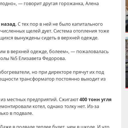
лодно», — говорит другая горожанка, Алена
т назад
. С тех пор в ней не было капитального
очисленных щелей дует. Система отопления тоже
ащихся вынуждены сидеть в верхней одежде.
дим в верхней одежде, болеем», — пожаловалась
олы №5 Елизавета Федорова.
обогреватели, но при директоре прячут их под
мощности трансформатор постоянно выходит из
 из местных предприятий. Сжигают
400 тонн угля
ремонтировали котел, однако толку нет. Из-за
ько в подвале.
Даже в подвале теплее будет, чем в школе. И что,