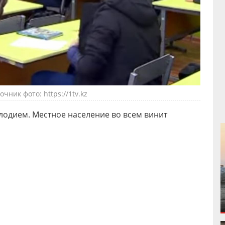
очник фото: https://1tv.kz
лодием. Местное население во всем винит