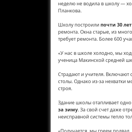
неделю не водила в школу — хо
Планкова.
Школу построили
почти 30 ле
ремонта. Окна старые, из мног
требует ремонта. Более 600 уч
«У нас в школе холодно, мы хо
ученица Макинской средней шк
Страдают и учителя. Включают 
столы. Однако из-за нехватки 
строя.
Здание школы отапливает одно
за зиму
. За свой счет даже от
неисправной системы тепло тол
«Получается, мы греем подвал. 