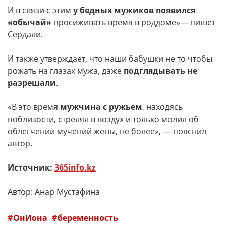
И в связи с этим
у бедных мужиков появился
«обычай»
просиживать время в роддоме»— пишет
Сердали.
И также утверждает, что наши бабушки не то чтобы
рожать на глазах мужа, даже
подглядывать не
разрешали
.
«В это время
мужчина с ружьем
, находясь
поблизости, стрелял в воздух и только молил об
облегчении мучений жены, не более», — пояснил
автор.
Источник:
365info.kz
Автор: Анар Мустафина
ОнИона
беременность