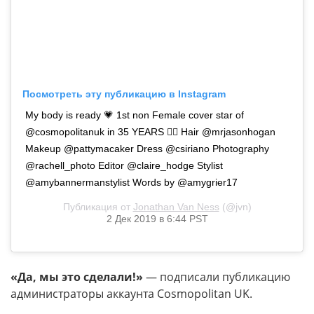
Посмотреть эту публикацию в Instagram
My body is ready 💗 1st non Female cover star of
@cosmopolitanuk in 35 YEARS 🏳️‍🌈 Hair @mrjasonhogan
Makeup @pattymacaker Dress @csiriano Photography
@rachell_photo Editor @claire_hodge Stylist
@amybannermanstylist Words by @amygrier17
Публикация от
Jonathan Van Ness
(@jvn)
2 Дек 2019 в 6:44 PST
«Да, мы это сделали!»
— подписали публикацию
администраторы аккаунта Cosmopolitan UK.