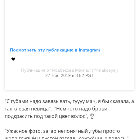
Посмотреть эту публикацию в Instagram
🖤
Публикация от
Исабекова Макпал
(@makosyai)
27 Ноя 2019 в 8:52 PST
"С губами надо завязывать, туууу мач, я бы сказала, а
так клёвая певица", "Немного надо брови
подкрасить под такой цвет волос", 👌
"Ужасное фото, загар непонятный ,губы просто
жопа,глупый и пустой взгляд , сожжённые волосы",