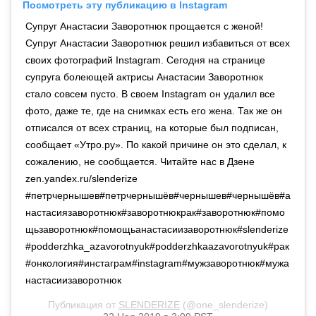
Посмотреть эту публикацию в Instagram
Супруг Анастасии Заворотнюк прощается с женой!
Супруг Анастасии Заворотнюк решил избавиться от всех
своих фотографий Instagram. Сегодня на странице
супруга болеющей актрисы Анастасии Заворотнюк
стало совсем пусто. В своем Instagram он удалил все
фото, даже те, где на снимках есть его жена. Так же он
отписался от всех страниц, на которые был подписан,
сообщает «Утро.ру». По какой причине он это сделал, к
сожалению, не сообщается. Читайте нас в Дзене
zen.yandex.ru/slenderize
#петрчернышев#петрчернышёв#чернышев#чернышёв#а
настасиязаворотнюк#заворотнюкрак#заворотнюк#помо
щьзаворотнюк#помощьанастасиизаворотнюк#slenderize
#podderzhka_azavorotnyuk#podderzhkaazavorotnyuk#рак
#онкология#инстаграм#instagram#мужзаворотнюк#мужа
настасиизаворотнюк
Публикация от
SLENDERIZE
(@one_slenderize)