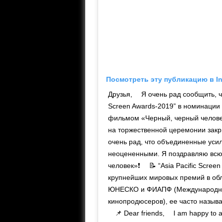
Посмотреть эту публикацию в I
Друзья, ⠀ Я очень рад сообщить, ч
Screen Awards-2019” в номинации
фильмом «Черный, черный челове
на торжественной церемонии закр
очень рад, что объединенные уси
неоцененными. Я поздравляю всю
человек»❗ ⠀ 📝 “Asia Pacific Scree
крупнейших мировых премий в обл
ЮНЕСКО и ФИАПФ (Международно
кинопродюсеров), ее часто назыв
⠀ 📌 Dear friends, ⠀ I am happy to 