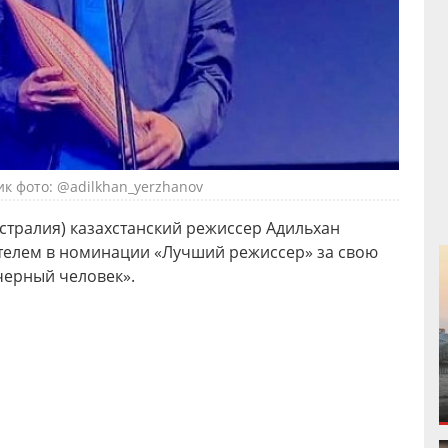
к фото: @adilkhan_yerzhanov
встралия) казахстанский режиссер Адильхан
телем в номинации «Лучший режиссер» за свою
черный человек».