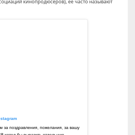
оциаций кинопродюсеров), ее часто называют
nstagram
м за поздравления, пожелания, за вашу
 Я хотел бы выразить отдельную