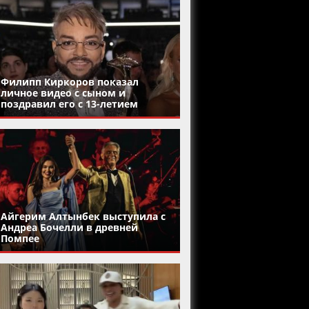
Филипп Киркоров показал
личное видео с сыном и
поздравил его с 13-летием
Айгерим Алтынбек выступила с
Андреа Бочелли в древней
Помпее