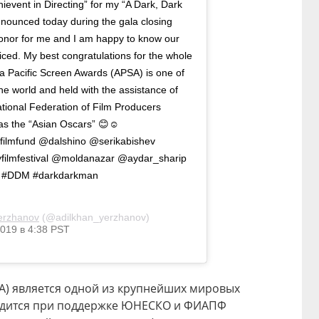
ievent in Directing” for my “A Dark, Dark
nounced today during the gala closing
honor for me and I am happy to know our
ticed. My best congratulations for the whole
a Pacific Screen Awards (APSA) is one of
he world and held with the assistance of
ional Federation of Film Producers
o as the “Asian Oscars” 😊☺ ⠀
filmfund @dalshino @serikabishev
ilmfestival @moldanazar @aydar_sharip
le #DDM #darkdarkman
erzhanov
(@adilkhan_yerzhanov)
019 в 4:38 PST
APSA) является одной из крупнейших мировых
водится при поддержке ЮНЕСКО и ФИАПФ