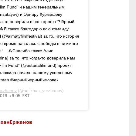
Film Fund” и нашим генеральным
nsatayev) и Эрнару Курмашеву
да-то поверили в наш проект "Чёрный,
 🔺Я также благодарю всю команду
(@almatyfilmfestival) за то, что история
ое время началась с победы в питчинге
я! ⠀ 🔺Спасибо также Алие
a) за то, что когда-то доверила нам
ilm Fund” (@astanafilmfund) проект,
положила начало нашему успешному
rkman #черныйчерныйчеловек
erzhanov
(@adilkhan_yerzhanov)
019 в 9:05 PST
ьханЕржанов