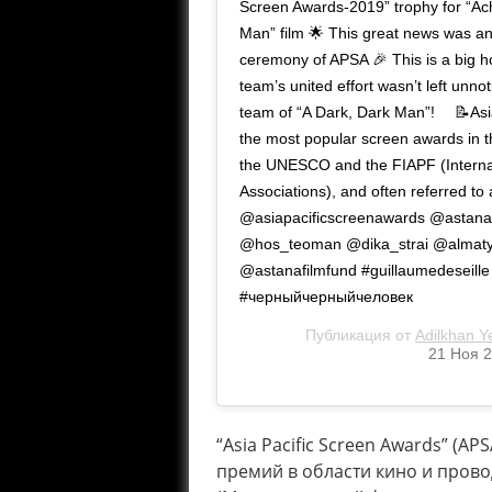
Screen Awards-2019” trophy for “Ach
Man” film 🌟 This great news was an
ceremony of APSA 🎉 This is a big 
team’s united effort wasn’t left unno
team of “A Dark, Dark Man”! ⠀ 📝Asi
the most popular screen awards in t
the UNESCO and the FIAPF (Internat
Associations), and often referred t
@asiapacificscreenawards @astana
@hos_teoman @dika_strai @almatyf
@astanafilmfund #guillaumedeseil
#черныйчерныйчеловек
Публикация от
Adilkhan Y
21 Ноя 2
“Asia Pacific Screen Awards” (
премий в области кино и про