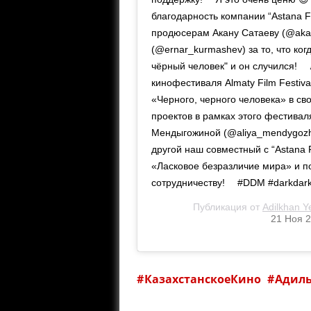
благодарность компании “Astana 
продюсерам Акану Сатаеву (@aka
(@ernar_kurmashev) за то, что ког
чёрный человек" и он случился! ⠀
кинофестиваля Almaty Film Festival 
«Черного, черного человека» в св
проектов в рамках этого фестивал
Мендыгожиной (@aliya_mendygozhin
другой наш совместный с “Astana F
«Ласковое безразличие мира» и 
сотрудничеству! ⠀ #DDM #darkda
Публикация от
Adilkhan Y
21 Ноя 2
КазахстанскоеКино
Адил