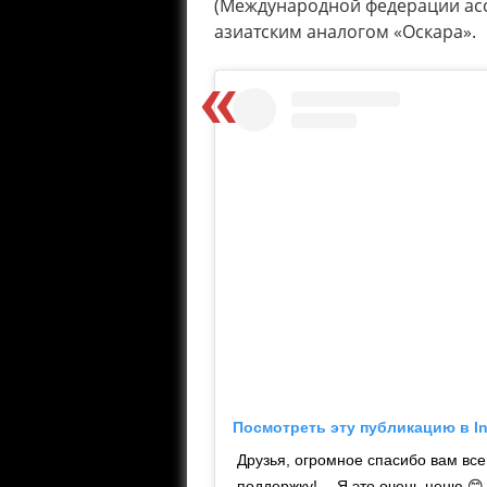
(Международной федерации асс
азиатским аналогом «Оскара».
Посмотреть эту публикацию в I
Друзья, огромное спасибо вам все
поддержку! ⠀ Я это очень ценю 😊