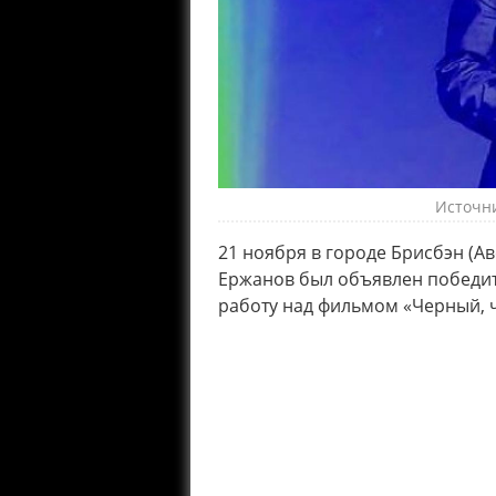
Источни
21 ноября в городе Брисбэн (А
Ержанов был объявлен победи
работу над фильмом «Черный, 