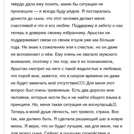
твёрдо дала ему понять, какие бы ситуации не
произошли — я всегда буду рядом. Я постаралась
донести до сына, что этот человек делает меня
счастливой и что я его люблю. Поддержку и заботу о нас
теперь я доверяю своему избраннику. Арыстан не
поддерживает связи со своим отцом уже как больше
года. Не знаю к сожалению или к счастью, но он даже
не вспоминает о нём. Ему очень не хватало мужского
внимания, поэтому с тех пор, как я их познакомила,
Арыстан смотрит на него с такой жадностью и любовью,
что порой мне, кажется, что в скором времени он даже
не будет замечать моё отсутствие🤷🏼‍♀ Для меня этот
вопрос был очень тревожным. Есть два дорогих мне
человека, которые могли бы и не найти общего языка в
принципе. Но, меня такая ситуация не коснулась🙏🏻
Теперь в моей душе лёгкость, нет тревоги, страха. Все
так, как должно быть. Я сделала решающий шаг в новую
жизнь. Я верю, что он будет лучшим, как для меня, так и
для моего сына. Сейчас я ощущаю спокойствие и