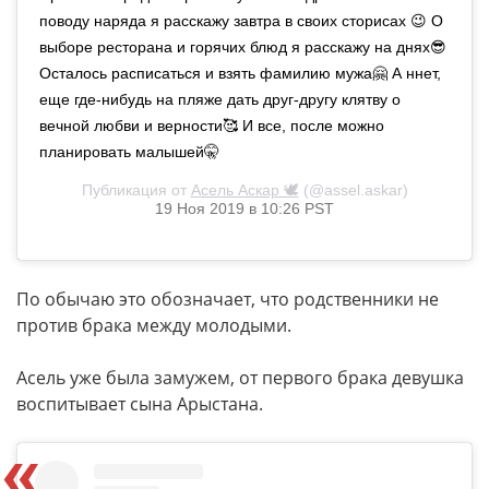
поводу наряда я расскажу завтра в своих сторисах 😉 О
выборе ресторана и горячих блюд я расскажу на днях😎
Осталось расписаться и взять фамилию мужа🤗 А ннет,
еще где-нибудь на пляже дать друг-другу клятву о
вечной любви и верности🥰 И все, после можно
планировать малышей🤫
Публикация от
Асель Аскар 🕊
(@assel.askar)
19 Ноя 2019 в 10:26 PST
По обычаю это обозначает, что родственники не
против брака между молодыми.
Асель уже была замужем, от первого брака девушка
воспитывает сына Арыстана.