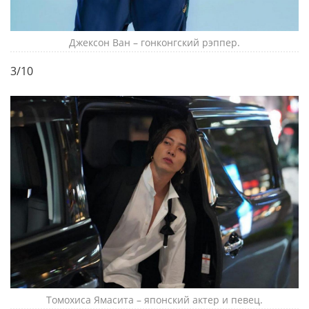
Джексон Ван – гонконгский рэппер.
3/10
Томохиса Ямасита – японский актер и певец.