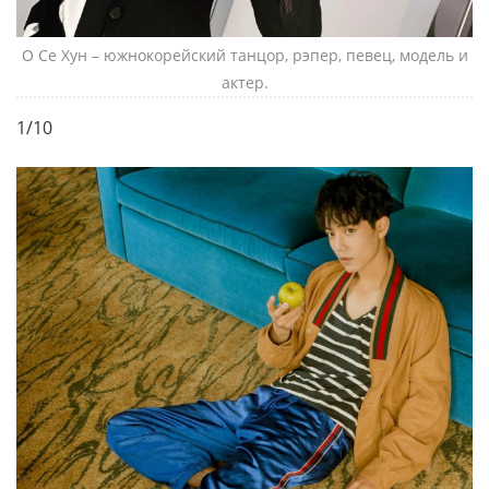
О Се Хун – южнокорейский танцор, рэпер, певец, модель и
актер.
1/10