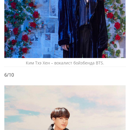
Ким Тхэ Хен – вокалист бойзбенда BTS.
6/10