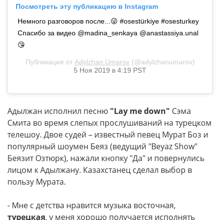
Посмотреть эту публикацию в Instagram
Немного разговоров после...😜 #osestürkiye #osesturkey
Спасибо за видео @madina_senkaya @anastassiya.unal
😘
Публикация от
Adylzhan Umarov
(@adylzhanumarov)
5 Ноя 2019 в 4:19 PST
Адылжан исполнил песню
"Lay me down"
Сэма
Смита во время слепых прослушиваний на турецком
телешоу. Двое судей – известный певец Мурат Боз и
популярный шоумен Беяз (ведущий "Beyaz Show"
Беязит Озтюрк), нажали кнопку "Да" и повернулись
лицом к Адылжану. Казахстанец сделал выбор в
пользу Мурата.
- Мне с детства нравится музыка восточная,
турецкая
, у меня хорошо получается исполнять