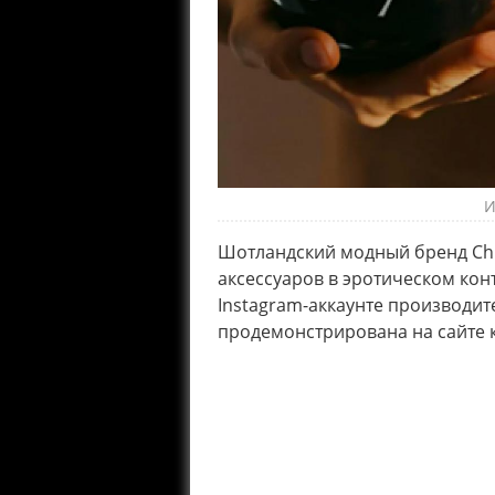
И
Шотландский модный бренд Chr
аксессуаров в эротическом кон
Instagram-аккаунте производит
продемонстрирована на сайте 