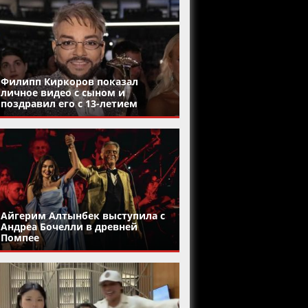
Филипп Киркоров показал
личное видео с сыном и
поздравил его с 13-летием
Айгерим Алтынбек выступила с
Андреа Бочелли в древней
Помпее