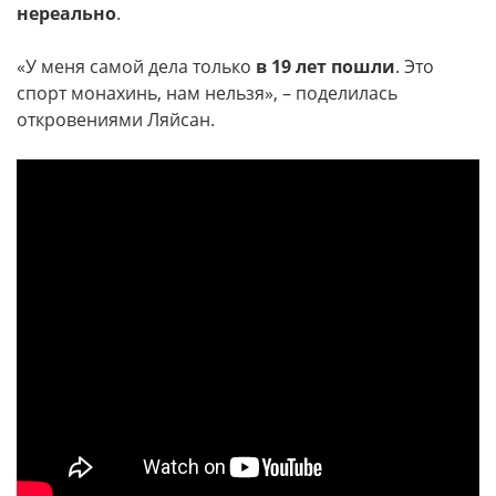
нереально
.
«У меня самой дела только
в 19 лет пошли
. Это
спорт монахинь, нам нельзя», – поделилась
откровениями Ляйсан.