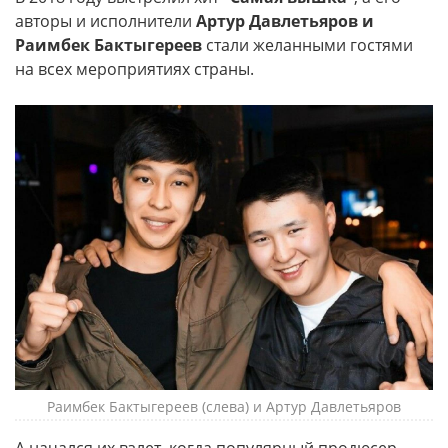
авторы и исполнители
Артур Давлетьяров и
Раимбек Бактыгереев
стали желанными гостями
на всех мероприятиях страны.
Раимбек Бактыгереев (слева) и Артур Давлетьяров
А начался их взлет, когда популярный продюсер,