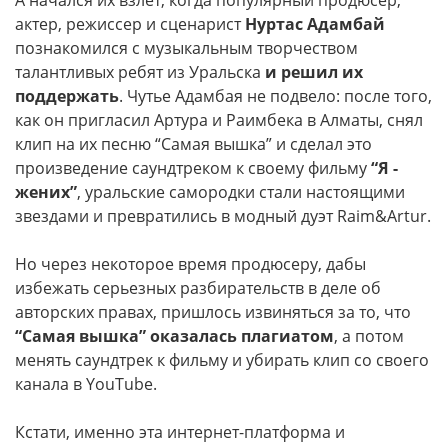
актер, режиссер и сценарист
Нуртас Адамбай
познакомился с музыкальным творчеством
талантливых ребят из Уральска
и решил их
поддержать
. Чутье Адамбая не подвело: после того,
как он пригласил Артура и Раимбека в Алматы, снял
клип на их песню “Самая вышка” и сделал это
произведение саунд­треком к своему фильму
“Я -
жених”
, уральские самородки стали настоящими
звездами и превратились в модный дуэт Raim&Artur.
Но через некоторое время продюсеру, дабы
избежать серьезных разбирательств в деле об
авторских правах, пришлось извиняться за то, что
“Самая вышка”
оказалась плагиатом
, а потом
менять саунд­трек к фильму и убирать клип со своего
канала в YouTube.
Кстати, именно эта интернет-платформа и