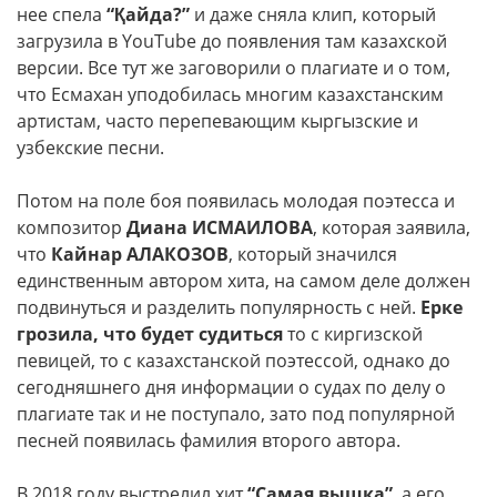
нее спела
“Қайда?”
и даже сняла клип, который
загрузила в YouTube до появления там казахской
версии. Все тут же заговорили о плагиате и о том,
что Есмахан уподобилась многим казахстанским
артистам, часто перепевающим кыргызские и
узбекские песни.
Потом на поле боя появилась молодая поэтесса и
композитор
Диана ИСМАИЛОВА
, которая заявила,
что
Кайнар АЛАКОЗОВ
, который значился
единственным автором хита, на самом деле должен
подвинуться и разделить популярность с ней.
Ерке
грозила, что будет судиться
то с киргизской
певицей, то с казахстанской поэтессой, однако до
сегодняшнего дня информации о судах по делу о
плагиате так и не поступало, зато под популярной
песней появилась фамилия второго автора.
В 2018 году выстрелил хит
“Самая вышка”
, а его