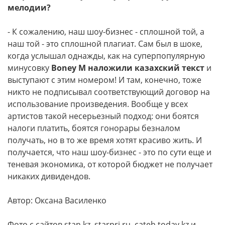
мелодии?
- К сожалению, наш шоу-бизнес - сплошной той, а
наш той - это сплошной плагиат. Сам был в шоке,
когда услышал однажды, как на суперпопулярную
минусовку
Boney M наложили казахский текст
и
выступают с этим номером! И там, конечно, тоже
никто не подписывал соответствующий договор на
использование произведения. Вообще у всех
артистов такой несерьезный подход: они боятся
налоги платить, боятся гонорары безналом
получать, но в то же время хотят красиво жить. И
получается, что наш шоу-бизнес - это по сути еще и
теневая экономика, от которой бюджет не получает
никаких дивидендов.
Автор: Оксана Василенко
Фото с сайтов stan.kz, starpri.ru, cateh.today.kz и