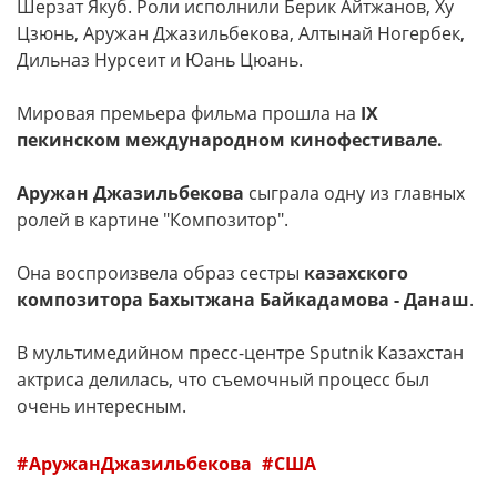
Шерзат Якуб. Роли исполнили Берик Айтжанов, Ху
Цзюнь, Аружан Джазильбекова, Алтынай Ногербек,
Дильназ Нурсеит и Юань Цюань.
Мировая премьера фильма прошла на
IX
пекинском международном кинофестивале.
Аружан Джазильбекова
сыграла одну из главных
ролей в картине "Композитор".
Она воспроизвела образ сестры
казахского
композитора
Бахытжана Байкадамова - Данаш
.
В мультимедийном пресс-центре Sputnik Казахстан
актриса делилась, что съемочный процесс был
очень интересным.
АружанДжазильбекова
США