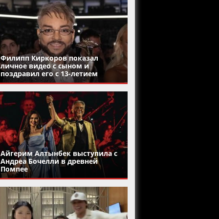
Филипп Киркоров показал
личное видео с сыном и
поздравил его с 13-летием
Айгерим Алтынбек выступила с
Андреа Бочелли в древней
Помпее