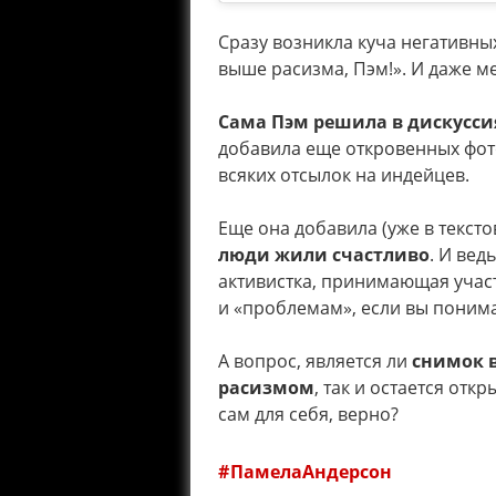
Сразу возникла куча негативных
выше расизма, Пэм!». И даже м
Сама Пэм решила в дискусси
добавила еще откровенных фото
всяких отсылок на индейцев.
Еще она добавила (уже в текст
люди жили счастливо
. И вед
активистка, принимающая учас
и «проблемам», если вы понима
А вопрос, является ли
снимок 
расизмом
, так и остается от
сам для себя, верно?
ПамелаАндерсон