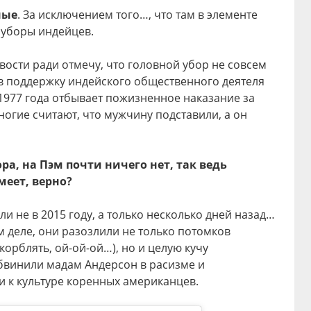
ные
. За исключением того…, что там в элементе
 уборы индейцев.
вости ради отмечу, что головной убор не совсем
в поддержку индейского общественного деятеля
1977 года отбывает пожизненное наказание за
ногие считают, что мужчину подставили, а он
ора, на Пэм почти ничего нет, так ведь
еет, верно?
и не в 2015 году, а только несколько дней назад…
м деле, они разозлили не только потомков
скорблять, ой-ой-ой…), но и целую кучу
обвинили мадам Андерсон в расизме и
к культуре коренных американцев.