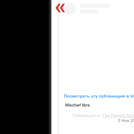
Посмотреть эту публикацию в I
Mischief libre
Публикация от
The Pamela And
3 Ноя 2