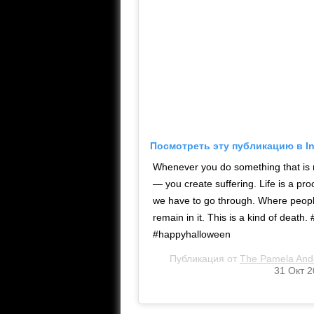
Посмотреть эту публикацию в I
Whenever you do something that is n
— you create suffering. Life is a pr
we have to go through. Where people f
remain in it. This is a kind of death
#happyhalloween
Публикация от
The Pamela And
31 Окт 2