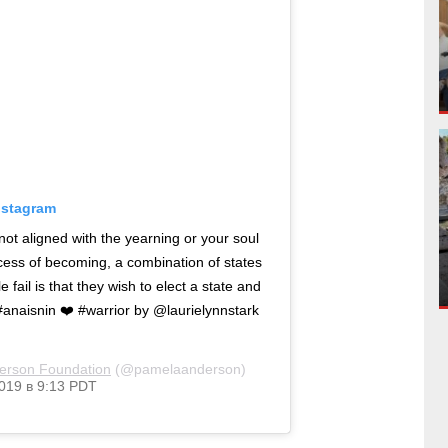
nstagram
ot aligned with the yearning or your soul
ocess of becoming, a combination of states
ail is that they wish to elect a state and
. #anaisnin ❤️ #warrior by @laurielynnstark
erson Foundation
(@pamelaanderson)
019 в 9:13 PDT