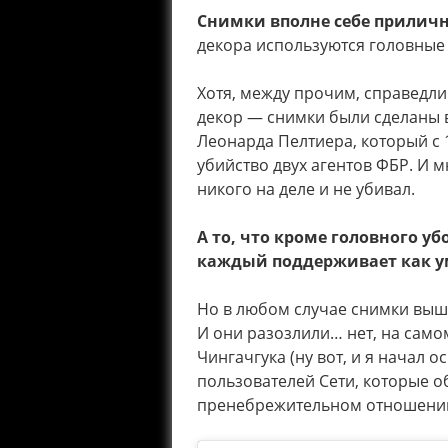
Снимки вполне себе прилич
декора используются головные
Хотя, между прочим, справедли
декор — снимки были сделаны 
Леонарда Пелтиера, который с 
убийство двух агентов ФБР. И м
никого на деле и не убивал.
А то, что кроме головного уб
каждый поддерживает как ум
Но в любом случае снимки вышл
И они разозлили… нет, на само
Чингачгука (ну вот, и я начал о
пользователей Сети, которые 
пренебрежительном отношении 