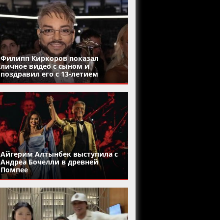
Филипп Киркоров показал
личное видео с сыном и
поздравил его с 13-летием
Айгерим Алтынбек выступила с
Андреа Бочелли в древней
Помпее