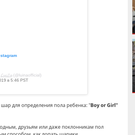
nstagram
т
𝓛𝓾𝓲𝓩𝓪
(@luinaofficial)
019 в 5:46 PST
 шар для определения пола ребенка: "
Boy or Girl"
родным, друзьям или даже поклонникам пол
ым способом, как лопать шарики.