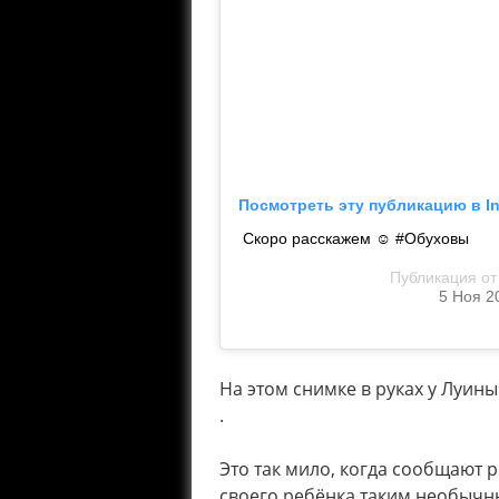
Посмотреть эту публикацию в I
Скоро расскажем ☺️ #Обуховы
Публикация о
5 Ноя 2
На этом снимке в руках у Луины
.
Это так мило, когда сообщают 
своего ребёнка таким необычн