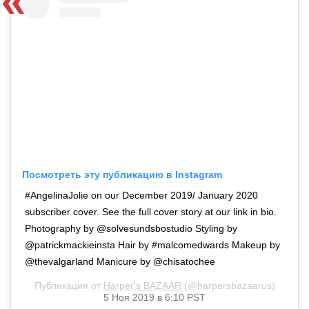
Посмотреть эту публикацию в Instagram
#AngelinaJolie on our December 2019/ January 2020
subscriber cover. See the full cover story at our link in bio.
Photography by @solvesundsbostudio Styling by
@patrickmackieinsta Hair by #malcomedwards Makeup by
@thevalgarland Manicure by @chisatochee
Публикация от
Harper's BAZAAR
(@harpersbazaarus)
5 Ноя 2019 в 6:10 PST