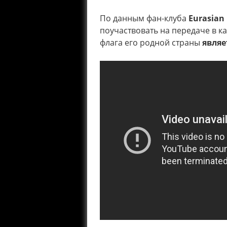
По данным фан-клуба
Eurasian
поучаствовать на передаче в к
флага его родной страны
являе