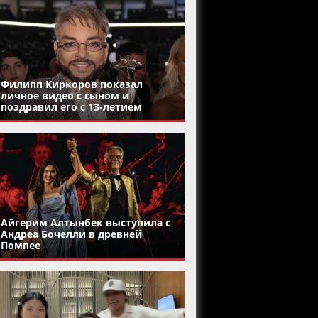
Филипп Киркоров показал
личное видео с сыном и
поздравил его с 13-летием
Айгерим Алтынбек выступила с
Андреа Бочелли в древней
Помпее