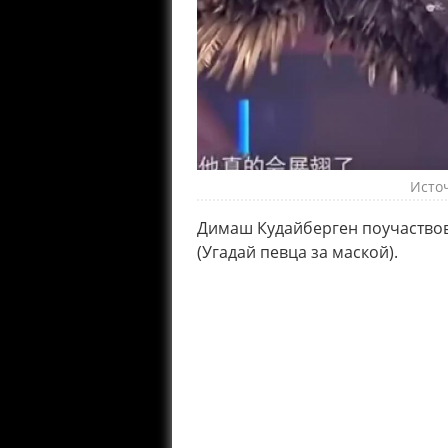
Исто
Димаш Кудайберген поучаствова
(Угадай певца за маской).