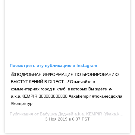
Посмотреть эту публикацию в Instagram
📀ПОДРОБНАЯ ИНФОРМАЦИЯ ПО БРОНИРОВАНИЮ
ВЫСТУПЛЕНИЙ В DIRECT. 📍Отмечайте в
комментариях город и клуб, в которых Вы ждёте 🔥
a.k.a.KEMPIR 👇🏼👇🏼👇🏼👇🏼👇🏼👇🏼 #akakempir #поканесдохла
#kempirтур
Публикация от
Бабушка Диджей a.k.a. KEMPIR
(@aka.kempir)
3 Ноя 2019 в 6:07 PST