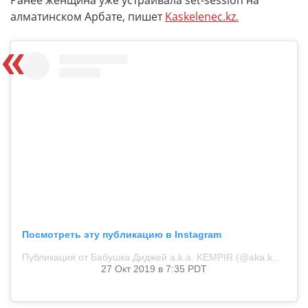
Ранее женщина уже устраивала set-session на
алматинском Арбате, пишет
Kaskelenec.kz.
Посмотреть эту публикацию в Instagram
Публикация от Бабушка Диджей a.k.a. KEMPIR (@aka.kempir)
27 Окт 2019 в 7:35 PDT