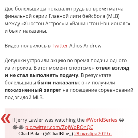
Две болельщицы показали грудь во время матча
финальной серии Главной лиги бейсбола (MLB)
между «Хьюстон Астрос» и «Вашингтон Нэшионалс»
и были наказаны.
Видео появилось в
Twitter
Adios Andrew.
Девушки устроили акцию во время подачи одного
из игроков. В этот момент спортсмен
отвел взгляд
и не стал выполнять подачу
. В результате
болельщицы
были наказаны
: они получили
пожизненный запрет
на посещение соревнований
под эгидой MLB.
If Jerry Lawler was watching the
#WorldSeries
😂
😂😂
pic.twitter.com/ZpjWoROnQC
— Chad Baker (@ChadBlue_)
28 октября 2019 г.