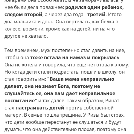
же время она особо на этом не заморачивалась, у
нее были дела поважнее:
родился один ребенок,
следом второй
, а через два года -
третий
. Итого
два мальчика и дочь. Она вертелась, как белка в
колесе, времени, кроме как на детей, ни на что
другое не хватало.
Тем временем, муж постепенно стал давить на нее,
чтобы она
тоже встала на намаз и покрылась
.
Она не хотела и говорила, что еще не готова к этому.
Но когда дети стали подрастать, пошли в школу, он
стал говорить им:
"Ваша мама неправильно
делает, она не знает Бога, поэтому не
слушайтесь ее, она вам дает неправильное
воспитание"
и так далее. Таким образом, Ринат
стал
настраивать детей
против собственной
матери. В семье пошла трещина. У Ризы был страх,
что дети вообще перестанут ее слушаться и будут
думать, что она действительно плохая, поэтому она