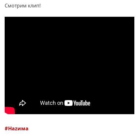
Смотрим клип!
Наzима