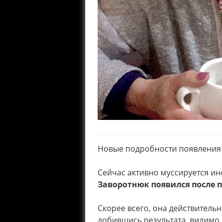
Новые подробности появления 
Сейчас активно муссируется и
Заворотнюк появился после 
Скорее всего, она действительн
добившись результата, видимо