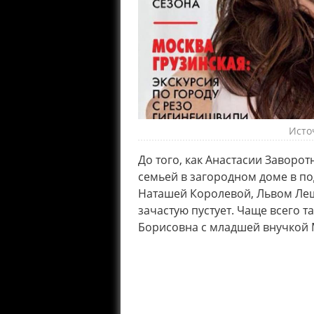
Исто
До того, как Анастасии Заворо
семьей в загородном доме в по
Наташей Королевой, Львом Лещ
зачастую пустует. Чаще всего 
Борисовна с младшей внучкой 