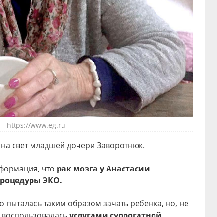
https://www.eg.ru
на свет младшей дочери Заворотнюк.
нформация, что
рак мозга у Анастасии
процедуры ЭКО.
о пыталась таким образом зачать ребенка, но, не
, воспользовалась
услугами суррогатной