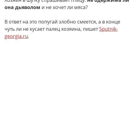
Хозяин в шутку спрашивает птицу:
не одержима ли
она дьяволом
и не хочет ли мяса?
В ответ на это попугай злобно смеется, а в конце
чуть ли не кусает палец хозяина, пишет
Sputnik-
georgia.ru
.