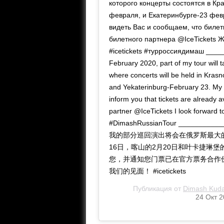
которого концерты состоятся в Кр
февраля, и Екатеринбурге-23 фев
видеть Вас и сообщаем, что биле
билетного партнера @IceTickets 
#icetickets #турроссиядимаш ____
February 2020, part of my tour will ta
where concerts will be held in Kra
and Yekaterinburg-February 23. My t
inform you that tickets are already av
partner @IceTickets I look forward t
#DimashRussianTour _______
我的部分巡回演出将会在俄罗斯最大
16日，喀山的2月20日和叶卡捷琳堡
您，并通知您门票已在官方票务合作伙伴 
我们的见面！ #icetickets
Публикация от
Dimash Kuda
24 Окт 2