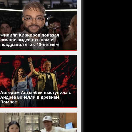
Филипп Киркоров показал
личное видео с сыном и
поздравил его с 13-летием
Айгерим Алтынбек выступила с
Андреа Бочелли в древней
Помпее