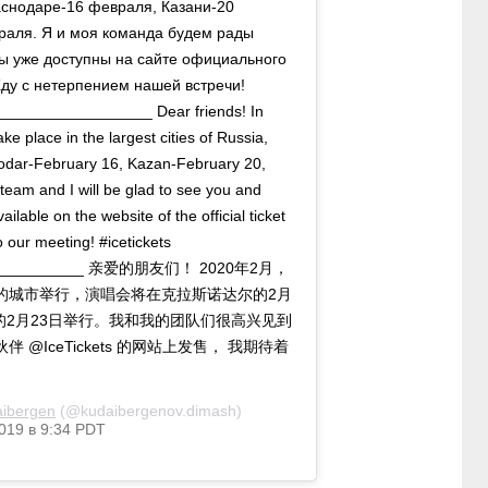
аснодаре-16 февраля, Казани-20
раля. Я и моя команда будем рады
ты уже доступны на сайте официального
Жду с нетерпением нашей встречи!
__________________ Dear friends! In
ke place in the largest cities of Russia,
snodar-February 16, Kazan-February 20,
eam and I will be glad to see you and
ailable on the website of the official ticket
o our meeting! #icetickets
______________ 亲爱的朋友们！ 2020年2月，
的城市举行，演唱会将在克拉斯诺达尔的2月
的2月23日举行。我和我的团队们很高兴见到
@IceTickets 的网站上发售， 我期待着
ibergen
(@kudaibergenov.dimash)
019 в 9:34 PDT