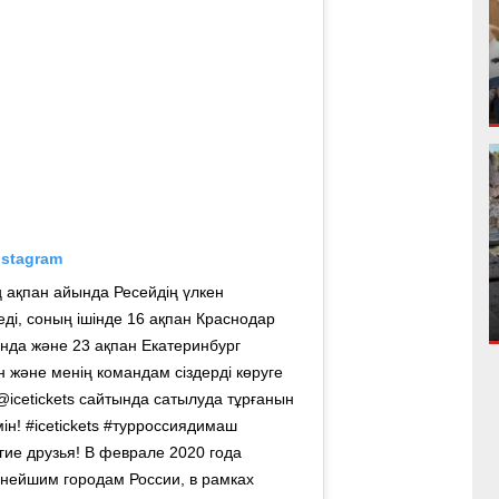
nstagram
 ақпан айында Ресейдiң үлкен
дi, соның iшiнде 16 ақпан Краснодар
ында және 23 ақпан Екатеринбург
н және менiң командам сiздердi көруге
icetickets сайтында сатылуда тұрғанын
iн! #icetickets #турроссиядимаш
ие друзья! В феврале 2020 года
пнейшим городам России, в рамках