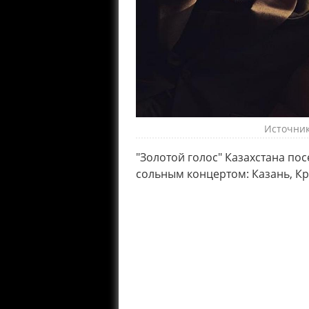
Источник
"Золотой голос" Казахстана пос
сольным концертом: Казань, Кр