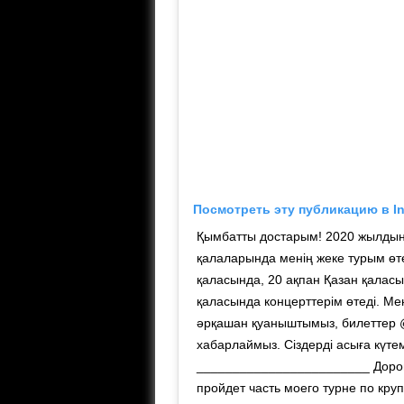
Посмотреть эту публикацию в I
Қымбатты достарым! 2020 жылдың
қалаларында менiң жеке турым өте
қаласында, 20 ақпан Қазан қалас
қаласында концерттерiм өтедi. Ме
әрқашан қуаныштымыз, билеттер @
хабарлаймыз. Сiздердi асыға күтем
________________________ Дорог
пройдет часть моего турне по кру