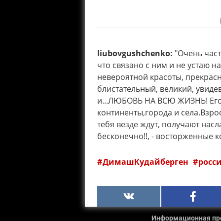
liubovgushchenko:
"Очень част
что связано с ним и не устаю н
невероятной красоты, прекрасн
блистательный, великий, увиде
и...ЛЮБОВЬ НА ВСЮ ЖИЗНЬ! Его
континенты,города и села.Взрос
тебя везде ждут, получают насл
бесконечно!!, - восторженные 
ДимашКудайберген
росс
Информационная прод