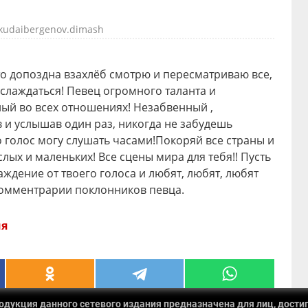
kudaibergenov.dimash
о допоздна взахлёб смотрю и пересматриваю все,
аслаждаться! Певец огромного таланта и
ый во всех отношениях! Незабвенный ,
в и услышав один раз, никогда не забудешь
 голос могу слушать часами!Покоряй все страны и
лых и маленьких! Все сцены мира для тебя!! Пусть
аждение от твоего голоса и любят, любят, любят
комментрарии поклонников певца.
ия
укция данного сетевого издания предназначена для лиц, достиг