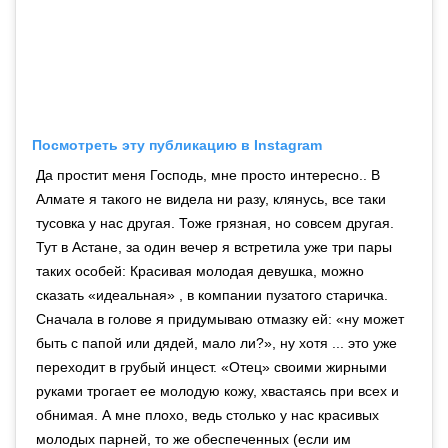
Посмотреть эту публикацию в Instagram
Да простит меня Господь, мне просто интересно.. В
Алмате я такого не видела ни разу, клянусь, все таки
тусовка у нас другая. Тоже грязная, но совсем другая.
Тут в Астане, за один вечер я встретила уже три пары
таких особей: Красивая молодая девушка, можно
сказать «идеальная» , в компании пузатого старичка.
Сначала в голове я придумываю отмазку ей: «ну может
быть с папой или дядей, мало ли?», ну хотя ... это уже
переходит в грубый инцест. «Отец» своими жирными
руками трогает ее молодую кожу, хвастаясь при всех и
обнимая. А мне плохо, ведь столько у нас красивых
молодых парней, то же обеспеченных (если им