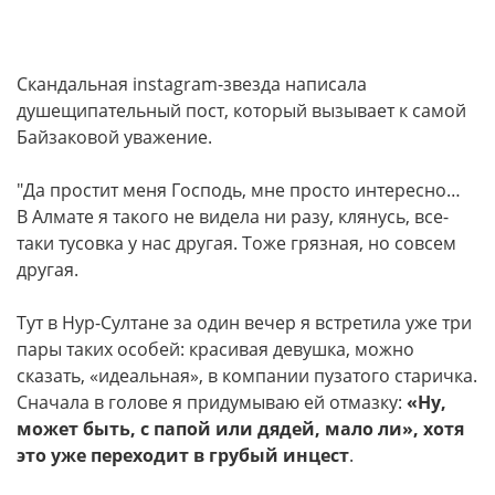
Скандальная instagram-звезда написала
душещипательный пост, который вызывает к самой
Байзаковой уважение.
"Да простит меня Господь, мне просто интересно…
В Алмате я такого не видела ни разу, клянусь, все-
таки тусовка у нас другая. Тоже грязная, но совсем
другая.
Тут в Нур-Султане за один вечер я встретила уже три
пары таких особей: красивая девушка, можно
сказать, «идеальная», в компании пузатого старичка.
Сначала в голове я придумываю ей отмазку:
«Ну,
может быть, с папой или дядей, мало ли», хотя
это уже переходит в грубый инцест
.