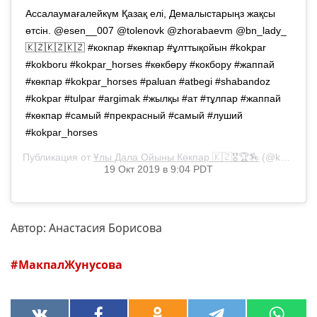
Ассалаумағалейкүм Қазақ елі, Демалыстарыңз жақсы
өтсін. @esen__007 @tolenovk @zhorabaevm @bn_lady_
🇰🇿🇰🇿🇰🇿 #кокпар #көкпар #ұлттықойын #kokpar
#kokboru #kokpar_horses #көкбөру #кокбору #жаппай
#көкпар #kokpar_horses #paluan #atbegi #shabandoz
#kokpar #tulpar #argimak #жылқы #ат #тұлпар #жаппай
#көкпар #самый #прекрасный #самый #луший
#kokpar_horses
Публикация от
Ұлы Дала Ойыны Көкпар 🇰🇿🎖🏆🏇
(@kokpar_horses)
19 Окт 2019 в 9:04 PDT
Автор: Анастасия Борисова
МакпалЖунусова