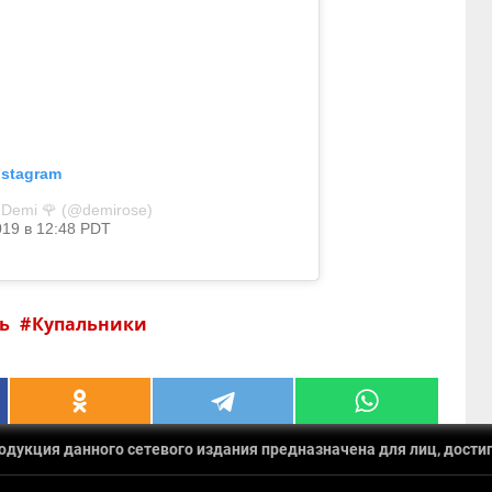
nstagram
 Demi 🌹 (@demirose)
019 в 12:48 PDT
ль
Купальники
укция данного сетевого издания предназначена для лиц, достиг