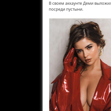
В своем аккаунте Деми выложил
посреди пустыни.