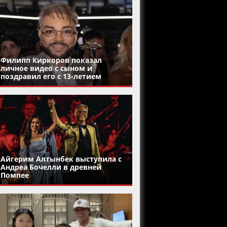
Филипп Киркоров показал
личное видео с сыном и
поздравил его с 13-летием
Айгерим Алтынбек выступила с
Андреа Бочелли в древней
Помпее