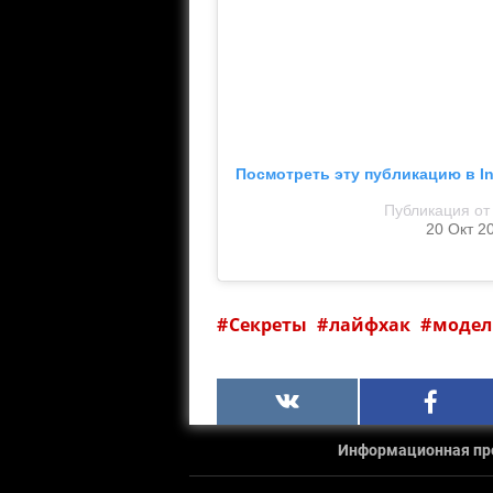
Посмотреть эту публикацию в I
Публикация от
20 Окт 2
Секреты
лайфхак
моде
Информационная прод