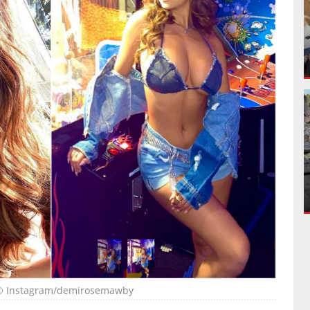
© Instagram/demirosemawby