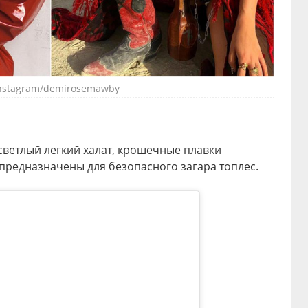
nstagram/demirosemawby
светлый легкий халат, крошечные плавки
 предназначены для безопасного загара топлес.