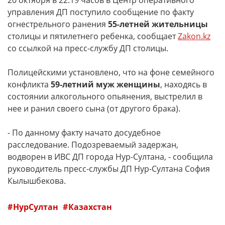
20 октября в 22:19 часов в Центр оперативного
управления ДП поступило сообщение по факту
огнестрельного ранения
55-летней жительницы
столицы и пятилетнего ребенка, сообщает
Zakon.kz
со ссылкой на пресс-службу ДП столицы.
Полицейскими установлено, что на фоне семейного
конфликта
59-летний муж женщины
, находясь в
состоянии алкогольного опьянения, выстрелил в
нее и ранил своего сына (от другого брака).
- По данному факту начато досудебное
расследование. Подозреваемый задержан,
водворен в ИВС ДП города Нур-Султана, - сообщила
руководитель пресс-службы ДП Нур-Султана София
Кылышбекова.
НурСултан
Казахстан