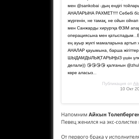
мен @sankobai -дың ендігі тойлары
АНАЛАРЫНА РАХМЕТ!!!! Себебі біз
жүргенін, не тамақ, не ойын ойнап
мен Санжарды хирургқа ӨЗІМ апар
операциясына мен қатыспадым...Б
ең ауыр жүкті мамаларына артып 
АНАЛАР қауымына, барша жігітт
ШЫДАМДЫЛЫҚТАРЫҢЫЗ үшін үлкеее
делали)) 😘😘😘😘 қалғанын @zhuld
көре аласыз...
Публикация от
Ai
10 Окт 2
Напомним
Айкын Толепберге
Певец женился на экс-солистке
От первого брака у исполнител