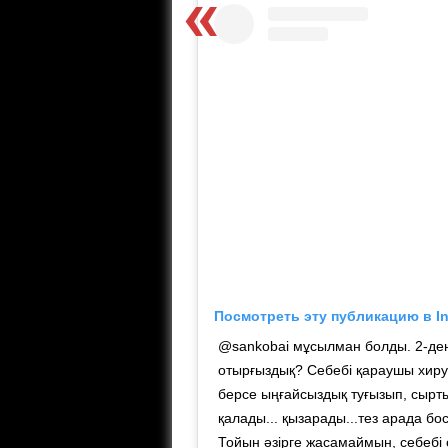
Посмотреть эту публикацию в I
@sankobai мұсылман болды. 2-ден
отырғыздық? Себебі қараушы хируг
берсе ыңғайсыздық туғызып, сырт
қалады... қызарады...тез арада бо
Тойын әзірге жасамаймын, себебі 