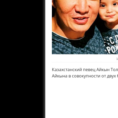
Казахстанский певец Айкын Тол
Айкына в совокупности от двух 