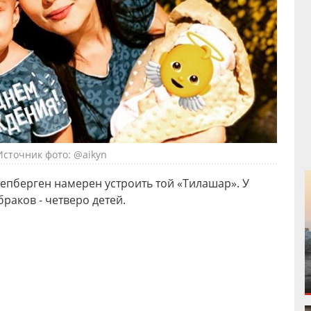
Источник фото: @aikyn
епберген намерен устроить той «Тилашар». У
браков - четверо детей.