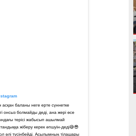
nstagram
 асқан баланы неге ерте сүннетке
і онсыз болмайды деді, ана жері өсе
ындағы терісі жабысып ашылмай
стандыққа жіберу керек әпшуін-деді😅😎
ол әлі түсінбейді. Асылымның тілашары