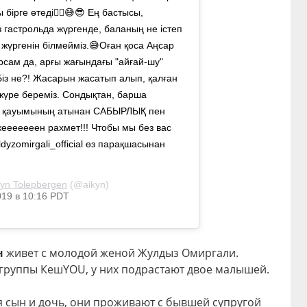
 бірге өтеді☝🏼😅😎 Ең бастысы,
 гастрольда жүргенде, баланың не істеп
 жүргенін білмейміз.😅Оған қоса Аңсар
сам да, арғы жағындағы "айғай-шу"
із не?! Жасарын жасатып алып, қалған
жүре береміз. Сондықтан, барша
ер қауымының атынан САБЫРЛЫҚ пен
еееен рахмет!!! Чтобы мы без вас
yzomirgali_official өз парақшасынан
kyn Tolepbergen
(@aikyn)
019 в 10:16 PDT
н
живет с молодой женой Жулдыз Омиргали.
 группы КешYOU, у них подрастают двое малышей.
я сын и дочь, они проживают с бывшей супругой