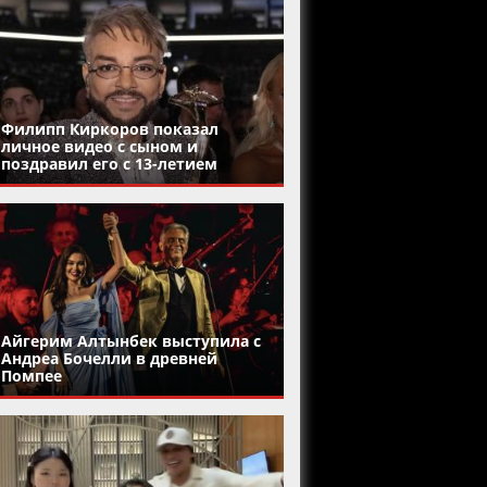
Филипп Киркоров показал
личное видео с сыном и
поздравил его с 13-летием
Айгерим Алтынбек выступила с
Андреа Бочелли в древней
Помпее